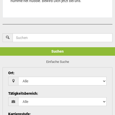
numme net huddle. Bewirb Dich jetzt bei uns.
Suchen
Einfache Suche
Ort
:
Tätigkeitsbereich
:
Karrierestufe
: